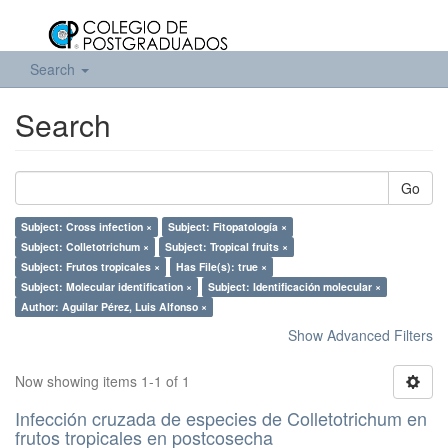
Search
Search
Go
Subject: Cross infection ×
Subject: Fitopatología ×
Subject: Colletotrichum ×
Subject: Tropical fruits ×
Subject: Frutos tropicales ×
Has File(s): true ×
Subject: Molecular identification ×
Subject: Identificación molecular ×
Author: Aguilar Pérez, Luis Alfonso ×
Show Advanced Filters
Now showing items 1-1 of 1
Infección cruzada de especies de Colletotrichum en
frutos tropicales en postcosecha