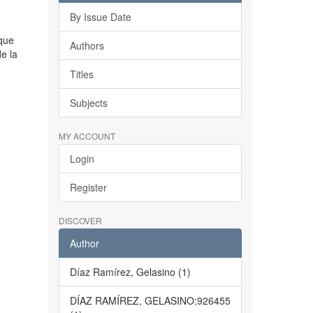
By Issue Date
 que
Authors
de la
Titles
Subjects
MY ACCOUNT
Login
Register
DISCOVER
Author
Díaz Ramírez, Gelasino (1)
DÍAZ RAMÍREZ, GELASINO;926455