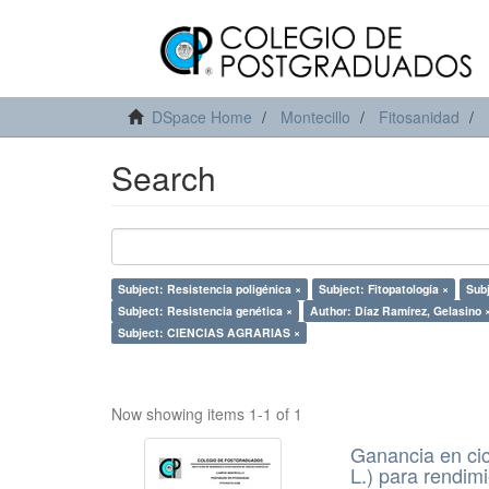
DSpace Home
Montecillo
Fitosanidad
Search
Subject: Resistencia poligénica ×
Subject: Fitopatología ×
Subj
Subject: Resistencia genética ×
Author: Díaz Ramírez, Gelasino 
Subject: CIENCIAS AGRARIAS ×
Now showing items 1-1 of 1
Ganancia en cic
L.) para rendim