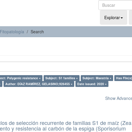
Explorar
Fitopatología
Search
ect: Polygenic resistance ×
Subject: S1 families ×
Subject: Maestría ×
Has File(s)
×
Author: DÍAZ RAMÍREZ, GELASINO;926455 ×
Date issued: 2020 ×
Show Advanced
los de selección recurrente de familias S1 de maíz (Ze
iento y resistencia al carbón de la espiga (Sporisorium