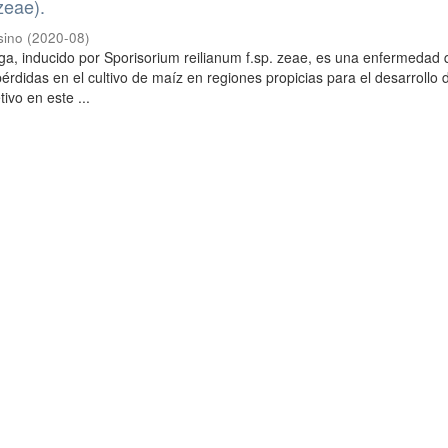
 zeae).
sino
(
2020-08
)
iga, inducido por Sporisorium reilianum f.sp. zeae, es una enfermedad
rdidas en el cultivo de maíz en regiones propicias para el desarrollo 
ivo en este ...