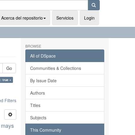
Acerca del repositorio
Servicios
Login
BROWSE
All of DSpace
Go
Communities & Collections
: true ×
By Issue Date
Authors
 Filters
Titles
Subjects
a mays
This Community