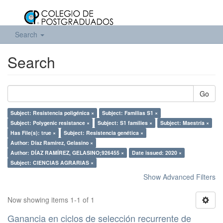
Search
Search
Go
Subject: Resistencia poligénica ×
Subject: Familias S1 ×
Subject: Polygenic resistance ×
Subject: S1 families ×
Subject: Maestría ×
Has File(s): true ×
Subject: Resistencia genética ×
Author: Díaz Ramírez, Gelasino ×
Author: DÍAZ RAMÍREZ, GELASINO;926455 ×
Date issued: 2020 ×
Subject: CIENCIAS AGRARIAS ×
Show Advanced Filters
Now showing items 1-1 of 1
Ganancia en ciclos de selección recurrente de