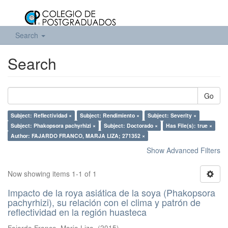
Search
Search
Go
Subject: Reflectividad ×
Subject: Rendimiento ×
Subject: Severity ×
Subject: Phakopsora pachyrhizi ×
Subject: Doctorado ×
Has File(s): true ×
Author: FAJARDO FRANCO, MARJA LIZA; 271352 ×
Show Advanced Filters
Now showing items 1-1 of 1
Impacto de la roya asiática de la soya (Phakopsora
pachyrhizi), su relación con el clima y patrón de
reflectividad en la región huasteca
Fajardo Franco, Marja Liza.
(
2015
)