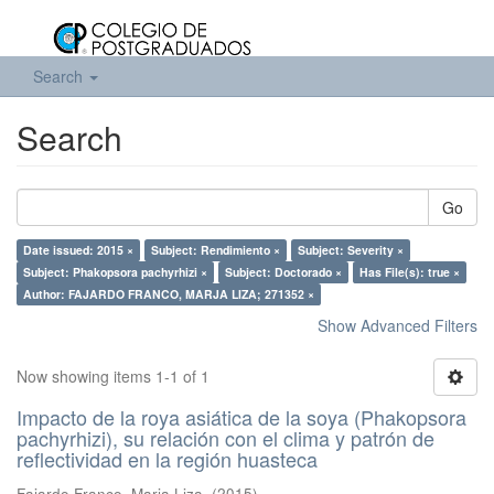
Search
Search
Go
Date issued: 2015 ×
Subject: Rendimiento ×
Subject: Severity ×
Subject: Phakopsora pachyrhizi ×
Subject: Doctorado ×
Has File(s): true ×
Author: FAJARDO FRANCO, MARJA LIZA; 271352 ×
Show Advanced Filters
Now showing items 1-1 of 1
Impacto de la roya asiática de la soya (Phakopsora
pachyrhizi), su relación con el clima y patrón de
reflectividad en la región huasteca
Fajardo Franco, Marja Liza.
(
2015
)