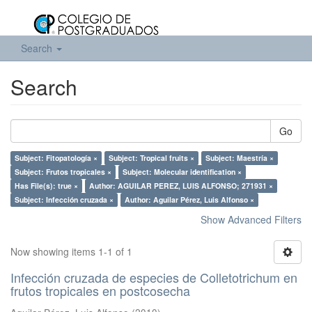
Search
Search
Go
Subject: Fitopatología ×
Subject: Tropical fruits ×
Subject: Maestría ×
Subject: Frutos tropicales ×
Subject: Molecular identification ×
Has File(s): true ×
Author: AGUILAR PEREZ, LUIS ALFONSO; 271931 ×
Subject: Infección cruzada ×
Author: Aguilar Pérez, Luis Alfonso ×
Show Advanced Filters
Now showing items 1-1 of 1
Infección cruzada de especies de Colletotrichum en
frutos tropicales en postcosecha