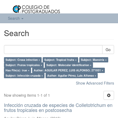
Search
Search
Go
Subject: Cross infection ×
Subject: Tropical fruits ×
Subject: Maestría ×
Subject: Frutos tropicales ×
Subject: Molecular identification ×
Has File(s): true ×
Author: AGUILAR PEREZ, LUIS ALFONSO; 271931 ×
Subject: Infección cruzada ×
Author: Aguilar Pérez, Luis Alfonso ×
Show Advanced Filters
Now showing items 1-1 of 1
Infección cruzada de especies de Colletotrichum en
frutos tropicales en postcosecha