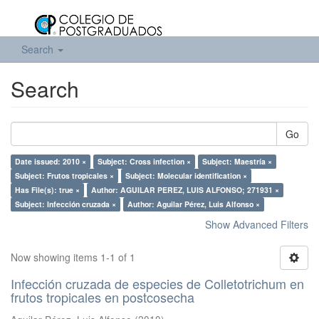
Search
Search
Go
Date issued: 2010 ×
Subject: Cross infection ×
Subject: Maestría ×
Subject: Frutos tropicales ×
Subject: Molecular identification ×
Has File(s): true ×
Author: AGUILAR PEREZ, LUIS ALFONSO; 271931 ×
Subject: Infección cruzada ×
Author: Aguilar Pérez, Luis Alfonso ×
Show Advanced Filters
Now showing items 1-1 of 1
Infección cruzada de especies de Colletotrichum en
frutos tropicales en postcosecha