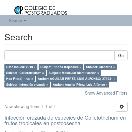
Search
Search
Go
Date issued: 2010 ×
Subject: Frutos tropicales ×
Subject: Maestría ×
Subject: Colletotrichum ×
Subject: Molecular identification ×
Has File(s): true ×
Author: AGUILAR PEREZ, LUIS ALFONSO; 271931 ×
Subject: Infección cruzada ×
Author: Aguilar Pérez, Luis Alfonso ×
Show Advanced Filters
Now showing items 1-1 of 1
Infección cruzada de especies de Colletotrichum en
frutos tropicales en postcosecha