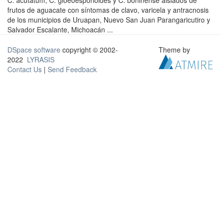
C. acutatum, C. gloeoesporioides y C. boninense aislados de
frutos de aguacate con síntomas de clavo, varicela y antracnosis
de los municipios de Uruapan, Nuevo San Juan Parangaricutiro y
Salvador Escalante, Michoacán ...
DSpace software
copyright © 2002-
Theme by
2022
LYRASIS
Contact Us
|
Send Feedback