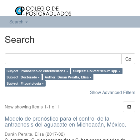
Search
Search
Go
Subject: Pronóstico de enfermedades ×
Subject: Colletotrichum spp. ×
Subject: Doctorado ×
Author: Durán Peralta, Elisa ×
Subject: Fitopatología ×
Show Advanced Filters
Now showing items 1-1 of 1
Modelo de pronóstico para el control de la
antracnosis del aguacate en Michoacán, México.
Durán Peralta, Elisa
(
2017-02
)