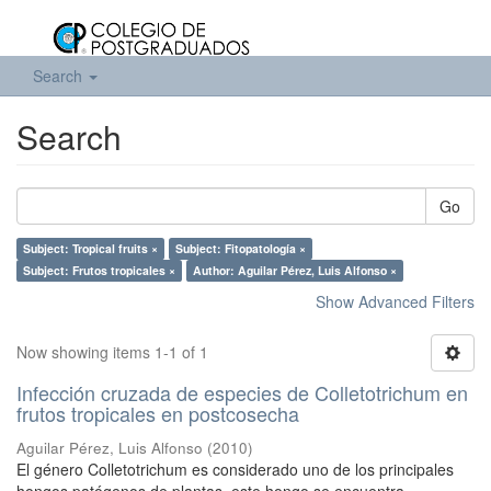
Search
Search
Go
Subject: Tropical fruits ×
Subject: Fitopatología ×
Subject: Frutos tropicales ×
Author: Aguilar Pérez, Luis Alfonso ×
Show Advanced Filters
Now showing items 1-1 of 1
Infección cruzada de especies de Colletotrichum en
frutos tropicales en postcosecha
Aguilar Pérez, Luis Alfonso
(
2010
)
El género Colletotrichum es considerado uno de los principales