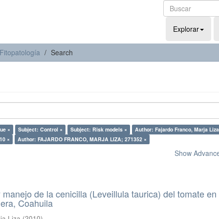
Explorar
Fitopatología
Search
rue ×
Subject: Control ×
Subject: Risk models ×
Author: Fajardo Franco, Marja Liza
10 ×
Author: FAJARDO FRANCO, MARJA LIZA; 271352 ×
Show Advanced
manejo de la cenicilla (Leveillula taurica) del tomate en 
ra, Coahuila
ja Liza
(
2010
)