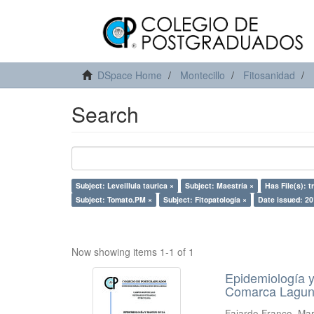
DSpace Home
Montecillo
Fitosanidad
Search
Subject: Leveillula taurica ×
Subject: Maestría ×
Has File(s): t
Subject: Tomato.PM ×
Subject: Fitopatología ×
Date issued: 20
Now showing items 1-1 of 1
Epidemiología y 
Comarca Lagune
Fajardo Franco, Mar