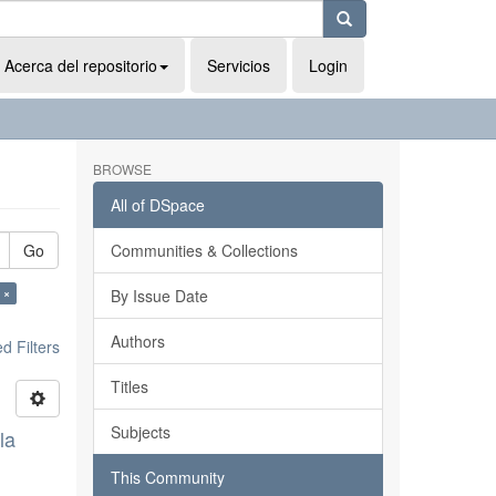
Acerca del repositorio
Servicios
Login
BROWSE
All of DSpace
Go
Communities & Collections
 ×
By Issue Date
Authors
 Filters
Titles
Subjects
la
This Community