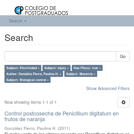
Search
Search
Go
Subject: Efectividad ×
Subject: Injury ×
Has File(s): true ×
Author: González Fierro, Paulina H. ×
Subject: Maestría ×
Subject: Biological control ×
Show Advanced Filters
Now showing items 1-1 of 1
Control postcosecha de Penicillium digitatum en
frutos de naranja
González Fierro, Paulina H.
(
2011
)