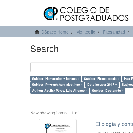
DSpace Home
Montecillo
Fitosanidad
Search
Subject: Nematodos y hongos ×
Subject: Fitopatología ×
Has Fi
Subject: Phytophthora nicotinae ×
Date issued: 2017 ×
Subject
Author: Aguilar Pérez, Luis Alfonso ×
Subject: Doctorado ×
Now showing items 1-1 of 1
Etiología y cont
Aguilar Pérez, Luis 