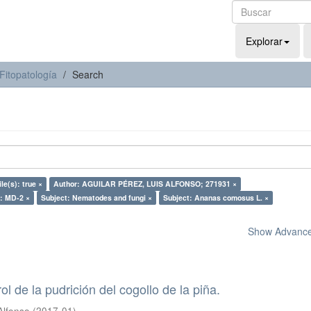
Explorar
Fitopatología
Search
le(s): true ×
Author: AGUILAR PÉREZ, LUIS ALFONSO; 271931 ×
: MD-2 ×
Subject: Nematodes and fungi ×
Subject: Ananas comosus L. ×
Show Advanced
rol de la pudrición del cogollo de la piña.
Alfonso
(
2017-01
)