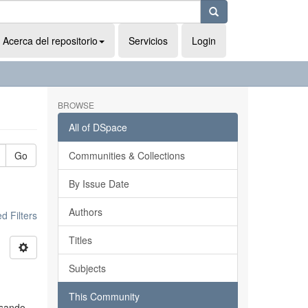
Acerca del repositorio
Servicios
Login
BROWSE
All of DSpace
Go
Communities & Collections
By Issue Date
Authors
 Filters
Titles
Subjects
This Community
usando