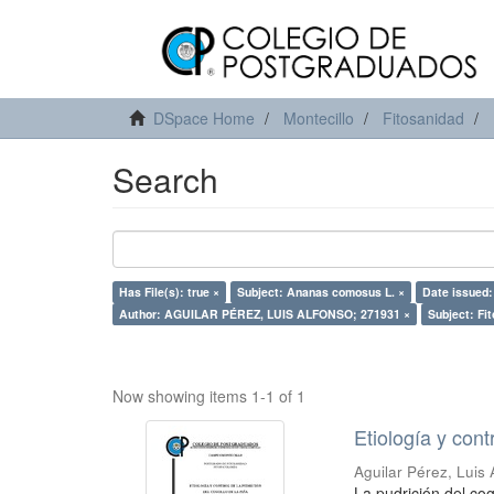
DSpace Home
Montecillo
Fitosanidad
Search
Has File(s): true ×
Subject: Ananas comosus L. ×
Date issued:
Author: AGUILAR PÉREZ, LUIS ALFONSO; 271931 ×
Subject: Fit
Now showing items 1-1 of 1
Etiología y cont
Aguilar Pérez, Luis 
La pudrición del co