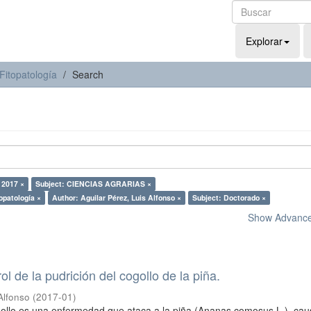
Explorar
Fitopatología
Search
 2017 ×
Subject: CIENCIAS AGRARIAS ×
opatología ×
Author: Aguilar Pérez, Luis Alfonso ×
Subject: Doctorado ×
Show Advanced
rol de la pudrición del cogollo de la piña.
Alfonso
(
2017-01
)
gollo es una enfermedad que ataca a la piña (Ananas comosus L.), ca