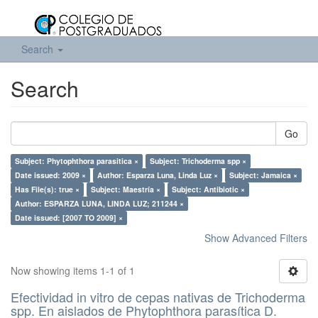
Search
Search
Go
Subject: Phytophthora parasitica ×
Subject: Trichoderma spp ×
Date issued: 2009 ×
Author: Esparza Luna, Linda Luz ×
Subject: Jamaica ×
Has File(s): true ×
Subject: Maestría ×
Subject: Antibiotic ×
Author: ESPARZA LUNA, LINDA LUZ; 211244 ×
Date issued: [2007 TO 2009] ×
Show Advanced Filters
Now showing items 1-1 of 1
Efectividad in vitro de cepas nativas de Trichoderma
spp. En aislados de Phytophthora parasítica D.