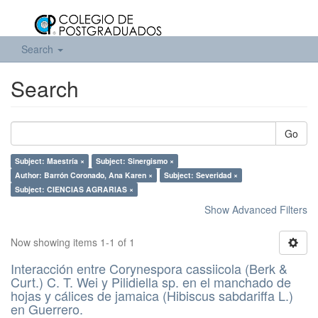
Search
Search
Go
Subject: Maestría ×
Subject: Sinergismo ×
Author: Barrón Coronado, Ana Karen ×
Subject: Severidad ×
Subject: CIENCIAS AGRARIAS ×
Show Advanced Filters
Now showing items 1-1 of 1
Interacción entre Corynespora cassiicola (Berk &
Curt.) C. T. Wei y Pilidiella sp. en el manchado de
hojas y cálices de jamaica (Hibiscus sabdariffa L.)
en Guerrero.