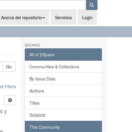
Acerca del repositorio
Servicios
Login
BROWSE
All of DSpace
Go
Communities & Collections
By Issue Date
 Filters
Authors
Titles
as y
Subjects
This Community
al