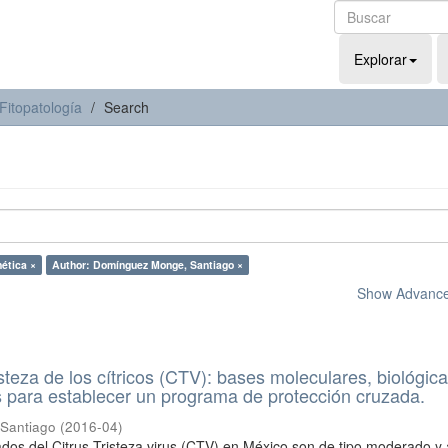
Explorar
Fitopatología
Search
nética ×
Author: Domínguez Monge, Santiago ×
Show Advanced
risteza de los cítricos (CTV): bases moleculares, biológic
 para establecer un programa de protección cruzada.
Santiago
(
2016-04
)
ados del Citrus Tristeza virus (CTV) en México son de tipo moderado y 