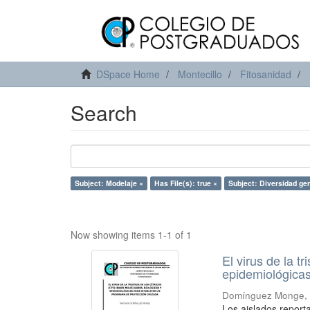
DSpace Home
Montecillo
Fitosanidad
Search
Subject: Modelaje ×
Has File(s): true ×
Subject: Diversidad ge
Now showing items 1-1 of 1
El virus de la t
epidemiológicas
Domínguez Monge, 
Los aislados report