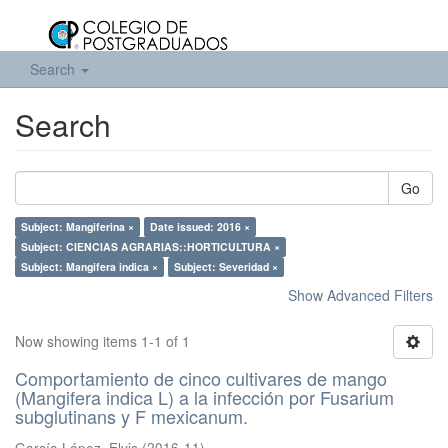
Search
Search
Go
Subject: Mangiferina ×
Date issued: 2016 ×
Subject: CIENCIAS AGRARIAS::HORTICULTURA ×
Subject: Mangifera indica ×
Subject: Severidad ×
Show Advanced Filters
Now showing items 1-1 of 1
Comportamiento de cinco cultivares de mango
(Mangifera indica L) a la infección por Fusarium
subglutinans y F mexicanum.
García López, Elvis
(
2016-11
)