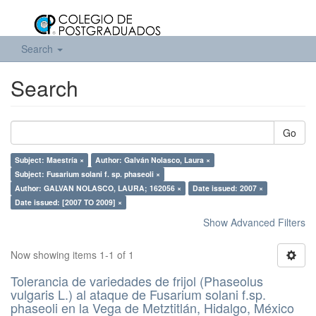
Search
Search
Go
Subject: Maestría ×
Author: Galván Nolasco, Laura ×
Subject: Fusarium solani f. sp. phaseoli ×
Author: GALVAN NOLASCO, LAURA; 162056 ×
Date issued: 2007 ×
Date issued: [2007 TO 2009] ×
Show Advanced Filters
Now showing items 1-1 of 1
Tolerancia de variedades de frijol (Phaseolus
vulgaris L.) al ataque de Fusarium solani f.sp.
phaseoli en la Vega de Metztitlán, Hidalgo, México