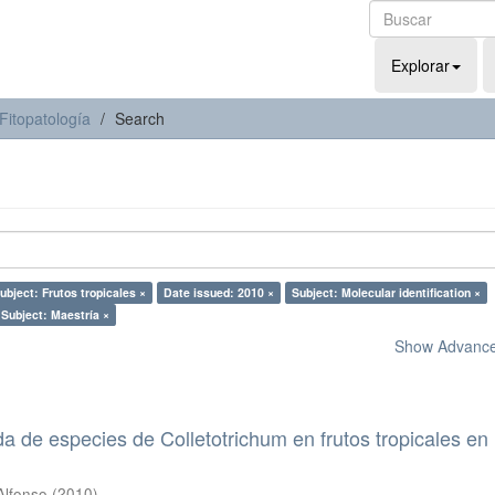
Explorar
Fitopatología
Search
ubject: Frutos tropicales ×
Date issued: 2010 ×
Subject: Molecular identification ×
Subject: Maestría ×
Show Advanced
da de especies de Colletotrichum en frutos tropicales en
Alfonso
(
2010
)