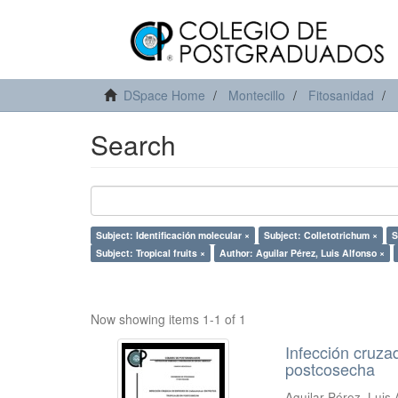
DSpace Home
Montecillo
Fitosanidad
Search
Subject: Identificación molecular ×
Subject: Colletotrichum ×
S
Subject: Tropical fruits ×
Author: Aguilar Pérez, Luis Alfonso ×
Now showing items 1-1 of 1
Infección cruza
postcosecha
Aguilar Pérez, Luis 