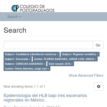
Search
Search
Go
Subject: Candidatus Liberibacter asiaticus ×
Subject: Regional variability ×
Subject: Doctorado ×
Author: FLORES SANCHEZ, JORGE LUIS; 336542 ×
Subject: CIENCIAS AGRARIAS ×
Date issued: 2016 ×
Author: Flores Sánchez, Jorge Luis ×
Show Advanced Filters
Now showing items 1-1 of 1
Epidemiología del HLB bajo tres escenarios
regionales en México.