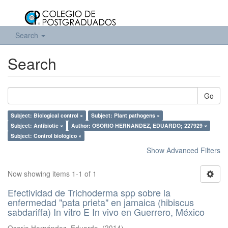
Search
Search
Go
Subject: Biological control ×
Subject: Plant pathogens ×
Subject: Antibiotic ×
Author: OSORIO HERNANDEZ, EDUARDO; 227929 ×
Subject: Control biológico ×
Show Advanced Filters
Now showing items 1-1 of 1
Efectividad de Trichoderma spp sobre la
enfermedad "pata prieta" en jamaica (hibiscus
sabdariffa) In vitro E In vivo en Guerrero, México
Osorio Hernández, Eduardo.
(
2014
)