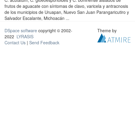
C. acutatum, C. gloeoesporioides y C. boninense aislados de
frutos de aguacate con síntomas de clavo, varicela y antracnosis
de los municipios de Uruapan, Nuevo San Juan Parangaricutiro y
Salvador Escalante, Michoacán ...
DSpace software
copyright © 2002-
Theme by
2022
LYRASIS
Contact Us
|
Send Feedback