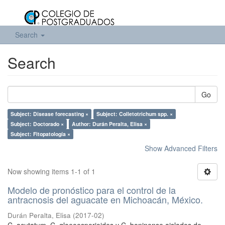
Search
Search
Go
Subject: Disease forecasting ×
Subject: Colletotrichum spp. ×
Subject: Doctorado ×
Author: Durán Peralta, Elisa ×
Subject: Fitopatología ×
Show Advanced Filters
Now showing items 1-1 of 1
Modelo de pronóstico para el control de la
antracnosis del aguacate en Michoacán, México.
Durán Peralta, Elisa
(
2017-02
)