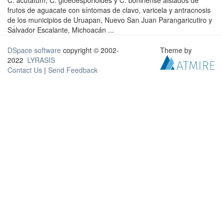
C. acutatum, C. gloeoesporioides y C. boninense aislados de
frutos de aguacate con síntomas de clavo, varicela y antracnosis
de los municipios de Uruapan, Nuevo San Juan Parangaricutiro y
Salvador Escalante, Michoacán ...
DSpace software
copyright © 2002-
Theme by
2022
LYRASIS
Contact Us
|
Send Feedback