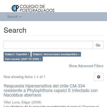
Search
Search
Go
Subject: Capsidiol ×
Subject: Interacciones incompatibles ×
Date issued: [2007 TO 2009] ×
Show Advanced Filters
Now showing items 1-1 of 1
Respuesta hipersensitiva del chile CM-334
resistente a Phytophthora capsici E infectado con
Nacobbus aberrans
Villar Luna, Edgar
(
2008
)
Los objetivos de la presente investigación fueron:1) Conocer si