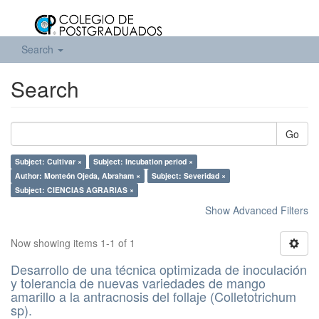
Search
Search
Go
Subject: Cultivar ×
Subject: Incubation period ×
Author: Monteón Ojeda, Abraham ×
Subject: Severidad ×
Subject: CIENCIAS AGRARIAS ×
Show Advanced Filters
Now showing items 1-1 of 1
Desarrollo de una técnica optimizada de inoculación
y tolerancia de nuevas variedades de mango
amarillo a la antracnosis del follaje (Colletotrichum
sp).