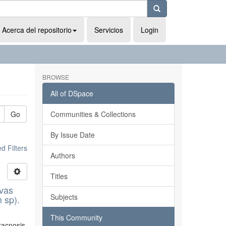
Acerca del repositorio
Servicios
Login
BROWSE
All of DSpace
Go
Communities & Collections
By Issue Date
 Filters
Authors
Titles
evas
Subjects
m sp).
This Community
racnosis