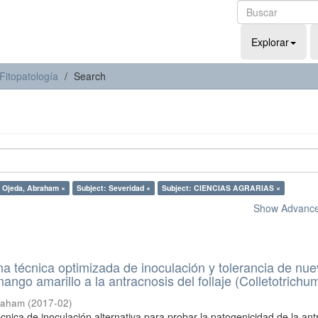
Explorar
Fitopatología
Search
 Ojeda, Abraham ×
Subject: Severidad ×
Subject: CIENCIAS AGRARIAS ×
Show Advanced
na técnica optimizada de inoculación y tolerancia de nu
ngo amarillo a la antracnosis del follaje (Colletotrichu
raham
(
2017-02
)
cnica de inoculación alternativa para probar la patogenicidad de la ant