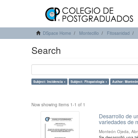
DSpace Home
Montecillo
Fitosanidad
Search
Subject: Incidencia ×
Subject: Fitopatología ×
Author: Monteón
Now showing items 1-1 of 1
Desarrollo de u
variedades de ma
Monteón Ojeda, Ab
Se desarrolló una té