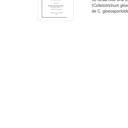
(Colletotrichum glo
de C. gloeosporioide