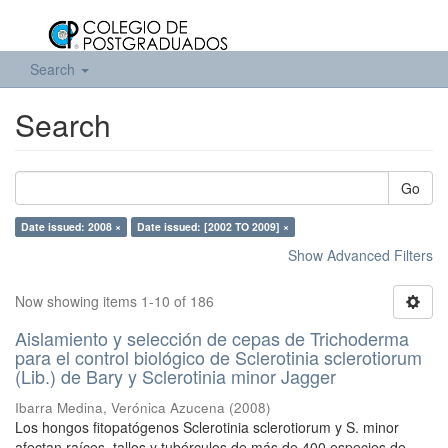
Search
Search
Go
Date issued: 2008 ×
Date issued: [2002 TO 2009] ×
Show Advanced Filters
Now showing items 1-10 of 186
Aislamiento y selección de cepas de Trichoderma
para el control biológico de Sclerotinia sclerotiorum
(Lib.) de Bary y Sclerotinia minor Jagger
Ibarra Medina, Verónica Azucena
(
2008
)
Los hongos fitopatógenos Sclerotinia sclerotiorum y S. minor
afectan raíces, tallos y tubérculos de más de 400 especies de