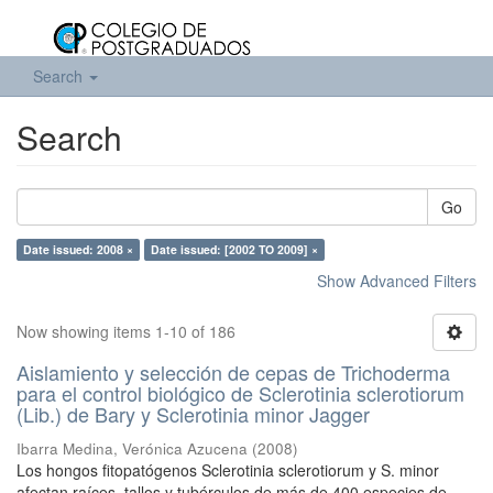
Search
Search
Go
Date issued: 2008 ×
Date issued: [2002 TO 2009] ×
Show Advanced Filters
Now showing items 1-10 of 186
Aislamiento y selección de cepas de Trichoderma
para el control biológico de Sclerotinia sclerotiorum
(Lib.) de Bary y Sclerotinia minor Jagger
Ibarra Medina, Verónica Azucena
(
2008
)
Los hongos fitopatógenos Sclerotinia sclerotiorum y S. minor
afectan raíces, tallos y tubérculos de más de 400 especies de