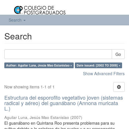
Search
Search
Go
Author: Aguilar Luna, Jesús Mao Estanislao ×
Date issued: [2002 TO 2009] ×
Show Advanced Filters
Now showing items 1-1 of 1
Estructura del esporofito vegetativo joven (sistemas
radical y aéreo) del guanábano (Annona muricata
L.)
Aguilar Luna, Jesús Mao Estanislao
(
2007
)
El guanábano en Quintana Roo presenta problemas para su
cultivo debido a lo calcáreo de los suelos y a su propagación