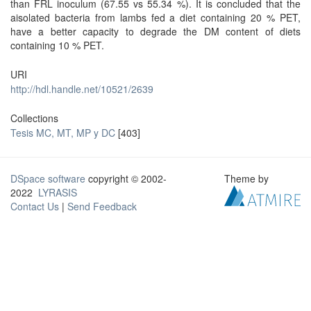
than FRL inoculum (67.55 vs 55.34 %). It is concluded that the
aisolated bacteria from lambs fed a diet containing 20 % PET,
have a better capacity to degrade the DM content of diets
containing 10 % PET.
URI
http://hdl.handle.net/10521/2639
Collections
Tesis MC, MT, MP y DC
[403]
DSpace software
copyright © 2002-
Theme by
2022
LYRASIS
Contact Us
|
Send Feedback