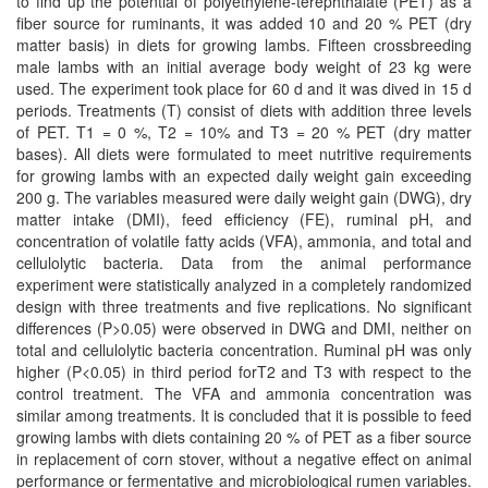
to find up the potential of polyethylene-terephthalate (PET) as a
fiber source for ruminants, it was added 10 and 20 % PET (dry
matter basis) in diets for growing lambs. Fifteen crossbreeding
male lambs with an initial average body weight of 23 kg were
used. The experiment took place for 60 d and it was dived in 15 d
periods. Treatments (T) consist of diets with addition three levels
of PET. T1 = 0 %, T2 = 10% and T3 = 20 % PET (dry matter
bases). All diets were formulated to meet nutritive requirements
for growing lambs with an expected daily weight gain exceeding
200 g. The variables measured were daily weight gain (DWG), dry
matter intake (DMI), feed efficiency (FE), ruminal pH, and
concentration of volatile fatty acids (VFA), ammonia, and total and
cellulolytic bacteria. Data from the animal performance
experiment were statistically analyzed in a completely randomized
design with three treatments and five replications. No significant
differences (P>0.05) were observed in DWG and DMI, neither on
total and cellulolytic bacteria concentration. Ruminal pH was only
higher (P<0.05) in third period forT2 and T3 with respect to the
control treatment. The VFA and ammonia concentration was
similar among treatments. It is concluded that it is possible to feed
growing lambs with diets containing 20 % of PET as a fiber source
in replacement of corn stover, without a negative effect on animal
performance or fermentative and microbiological rumen variables.