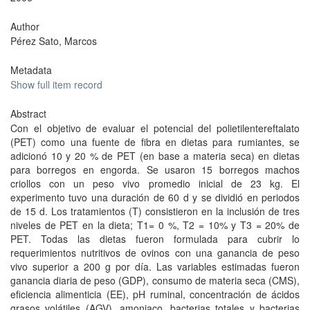
Author
Pérez Sato, Marcos
Metadata
Show full item record
Abstract
Con el objetivo de evaluar el potencial del polietilentereftalato
(PET) como una fuente de fibra en dietas para rumiantes, se
adicionó 10 y 20 % de PET (en base a materia seca) en dietas
para borregos en engorda. Se usaron 15 borregos machos
criollos con un peso vivo promedio inicial de 23 kg. El
experimento tuvo una duración de 60 d y se dividió en periodos
de 15 d. Los tratamientos (T) consistieron en la inclusión de tres
niveles de PET en la dieta; T1= 0 %, T2 = 10% y T3 = 20% de
PET. Todas las dietas fueron formulada para cubrir lo
requerimientos nutritivos de ovinos con una ganancia de peso
vivo superior a 200 g por día. Las variables estimadas fueron
ganancia diaria de peso (GDP), consumo de materia seca (CMS),
eficiencia alimenticia (EE), pH ruminal, concentración de ácidos
grasos volátiles (AGV), amoniaco, bacterias totales y bacterias