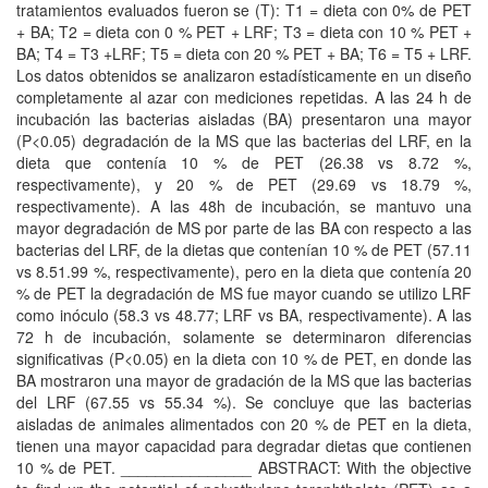
tratamientos evaluados fueron se (T): T1 = dieta con 0% de PET
+ BA; T2 = dieta con 0 % PET + LRF; T3 = dieta con 10 % PET +
BA; T4 = T3 +LRF; T5 = dieta con 20 % PET + BA; T6 = T5 + LRF.
Los datos obtenidos se analizaron estadísticamente en un diseño
completamente al azar con mediciones repetidas. A las 24 h de
incubación las bacterias aisladas (BA) presentaron una mayor
(P<0.05) degradación de la MS que las bacterias del LRF, en la
dieta que contenía 10 % de PET (26.38 vs 8.72 %,
respectivamente), y 20 % de PET (29.69 vs 18.79 %,
respectivamente). A las 48h de incubación, se mantuvo una
mayor degradación de MS por parte de las BA con respecto a las
bacterias del LRF, de la dietas que contenían 10 % de PET (57.11
vs 8.51.99 %, respectivamente), pero en la dieta que contenía 20
% de PET la degradación de MS fue mayor cuando se utilizo LRF
como inóculo (58.3 vs 48.77; LRF vs BA, respectivamente). A las
72 h de incubación, solamente se determinaron diferencias
significativas (P<0.05) en la dieta con 10 % de PET, en donde las
BA mostraron una mayor de gradación de la MS que las bacterias
del LRF (67.55 vs 55.34 %). Se concluye que las bacterias
aisladas de animales alimentados con 20 % de PET en la dieta,
tienen una mayor capacidad para degradar dietas que contienen
10 % de PET. _______________ ABSTRACT: With the objective