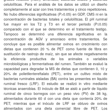
celulolíticas. Para el análisis de los datos se utilizó un diseño
completamente al azar con tres tratamientos y cinco repeticiones.
No hubo diferencias significativas (P>0.05) en GDP, CMS ni en la
concentración de bacterias totales y celulolíticas. El pH ruminal
fue mayor en los T2 y T3 en el tercer periodo (P≤0.05)
comparado con el que se determino en el tratamiento testigo.
Tampoco se determinó una diferencia significativa en la
concentración de AGV y amoniaco entre tratamientos. Se
concluye que es posible alimentar ovinos en crecimiento con
dietas que contienen 20 % de PET como fuente de fibra en
sustitución de rastrojo de maíz, sin que se afecte negativamente
la eficiencia productiva de los animales o variables
microbiológicas y fermentativas del rumen. También se evaluó la
capacidad para degradar la MS de dietas que contienen 0, 10 y
20% de polietilentereftalato (PET), entre un cultivo mixto de
bacterias ruminales aisladas (BA) contra las presentes en liquido
ruminal fresco (LRF). El estudio se realizó in vitro mediante
técnicas anaerobias. El inóculo de BA se aisló a partir de líquido
ruminal de cinco borregos con un peso vivo (PV) de 38 kg,
alimentados durante 60 d con una dieta que contenía 20% de
PET; mientras que el inóculo de LRF se obtuvo de ovinos
alimentados con una dieta comercial libre de PET. Los