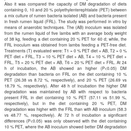
Also it was compared the capacity of DM degradation of diets
containing 0, 10 and 20 % polyethylenterephtalate (PET) between
a mix culture of rumen bacteria isolated (AB) and bacteria present
in fresh rumen liquid (FRL). The study was performed in vitro by
means of anaerobic techniques. The (AB) inoculum was isolated
from the rumen liquid of five lambs with an average body weight
of 38 kg, feeding a diet containing 20 % PET for 60 d; while, the
FRL inoculum was obtained from lambs feeding a PET-free diet.
Treatments (T) evaluated were: T1 = 0 % PET diet + AB, T2 = 0 %
PET diet + FRL, T3 = 10 % PET diet + AB, T4 = 10 % PET diet +
FRL, T5 = 20 % PET diet + AB, T6 = 20 % PET diet + FRL. At 24
h of incubation, the AB showed an higher (P<0.05) DM
degradation than bacteria on FRL on the diet containing 10 %
PET (26.38 vs 8.72 %, respectively), and 20 % PET (26.69 vs
18.79 %, respectively). After 48 h of incubation the higher DM
degradation was maintained by AB with respect to bacteria
present FRL in diet containing 10 % PET (57.11 vs 51.99 %,
respectively), but in the diet containing 20 % PET, DM
degradation was higher with the FRL than with AB inoculum (58.3
vs 48.77 %, respectively). At 72 h of incubation a significant
differences (P<0.05) was only observed with the diet containing
10 % PET, where the AB inoculum showed better DM degradation