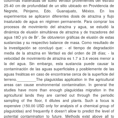
columnas inalteradas de suelo Vertisol provenientes del estrato
25-40 cm de profundidad de un sitio ubicado en Providencia de
Negrete, Pénjamo, Edo. Guanajuato, México. En los
experimentos se aplicaron diferentes dosis de atrazina y flujo
insaturado de agua en régimen permanente. Para comprar los
procesos de movimiento del atrazina y agua, se estudió la
dinámica de elusión simultánea de atrazina y de trazadores del
agua 18O y/o de Br¯. Se obtuvieron gráficas de elusión de estas
sustancias y su respectivo balance de masa. Como resultado de
la investigación se concluyó que: - el tiempo de degradación
media de la atrazina en Vertisol es del orden de 28 días; - la
velocidad de movimiento de atrazina es 1.7 a 3.4 veces menor a
la del agua. Sin embargo, esta sustancia puede causar la
contaminación de las aguas superficiales y posiblemente de las
aguas freáticas en caso de encontrarse cerca de la superficie del
terreno._________The plaguicidas application in the agricultural
areas can cause environmental contamination. In general the
studies have more than enough plaguicidas migration in the
agricultural lands they are carried out through the periodic
sampling of the floor, it dilutes and plants. Such a focus is
expensive (150.00 USD only for analysis of a chemical group of
plaguicidas) and frequently it doesn't allow to predict the level of
potential contamination to future. Methods exist above all to