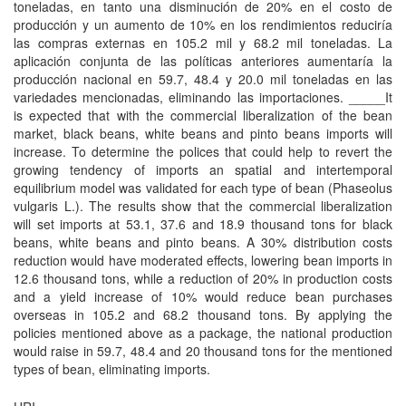
toneladas, en tanto una disminución de 20% en el costo de
producción y un aumento de 10% en los rendimientos reduciría
las compras externas en 105.2 mil y 68.2 mil toneladas. La
aplicación conjunta de las políticas anteriores aumentaría la
producción nacional en 59.7, 48.4 y 20.0 mil toneladas en las
variedades mencionadas, eliminando las importaciones. _____It
is expected that with the commercial liberalization of the bean
market, black beans, white beans and pinto beans imports will
increase. To determine the polices that could help to revert the
growing tendency of imports an spatial and intertemporal
equilibrium model was validated for each type of bean (Phaseolus
vulgaris L.). The results show that the commercial liberalization
will set imports at 53.1, 37.6 and 18.9 thousand tons for black
beans, white beans and pinto beans. A 30% distribution costs
reduction would have moderated effects, lowering bean imports in
12.6 thousand tons, while a reduction of 20% in production costs
and a yield increase of 10% would reduce bean purchases
overseas in 105.2 and 68.2 thousand tons. By applying the
policies mentioned above as a package, the national production
would raise in 59.7, 48.4 and 20 thousand tons for the mentioned
types of bean, eliminating imports.