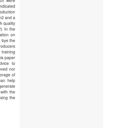
ich were
ndicated
roduction
 m2 and a
h quality
) In the
ation on
s bye the
roducers
training
his paper
dvice to
oved nor
torage of
can help
generate
with the
sing the