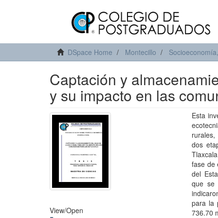
DSpace Home
Montecillo
Socioeconomía, 
Captación y almacenamient
y su impacto en las comu
Esta inv
ecotecni
rurales,
dos eta
Tlaxcala
fase de 
del Esta
que se 
indicaro
para la 
View/
Open
736.70 