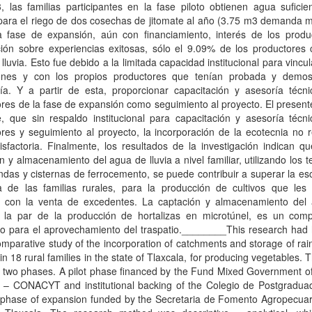
 las familias participantes en la fase piloto obtienen agua suficie
para el riego de dos cosechas de jitomate al año (3.75 m3 demanda m
a fase de expansión, aún con financiamiento, interés de los produ
ción sobre experiencias exitosas, sólo el 9.09% de los productores 
lluvia. Esto fue debido a la limitada capacidad institucional para vincu
ciones y con los propios productores que tenían probada y demos
gía. Y a partir de esta, proporcionar capacitación y asesoría técni
res de la fase de expansión como seguimiento al proyecto. El present
, que sin respaldo institucional para capacitación y asesoría técni
res y seguimiento al proyecto, la incorporación de la ecotecnia no r
isfactoria. Finalmente, los resultados de la investigación indican q
n y almacenamiento del agua de lluvia a nivel familiar, utilizando los 
endas y cisternas de ferrocemento, se puede contribuir a superar la e
 de las familias rurales, para la producción de cultivos que les
s con la venta de excedentes. La captación y almacenamiento del
 a la par de la producción de hortalizas en microtúnel, es un com
io para el aprovechamiento del traspatio.________This research had
omparative study of the incorporation of catchments and storage of rai
 in 18 rural families in the state of Tlaxcala, for producing vegetables. 
 two phases. A pilot phase financed by the Fund Mixed Government of
a – CONACYT and institutional backing of the Colegio de Postgradua
 phase of expansion funded by the Secretaria de Fomento Agropecuari