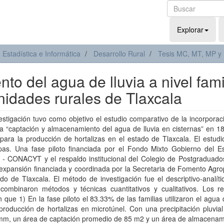
Explorar
Estadística e Informática
Desarrollo Rural
Tesis MC, MT, MP y
o del agua de lluvia a nivel fami
nidades rurales de Tlaxcala
estigación tuvo como objetivo el estudio comparativo de la incorporac
a “captación y almacenamiento del agua de lluvia en cisternas” en 18
 para la producción de hortalizas en el estado de Tlaxcala. El estudi
pas. Una fase piloto financiada por el Fondo Mixto Gobierno del E
 - CONACYT y el respaldo institucional del Colegio de Postgraduados
expansión financiada y coordinada por la Secretaria de Fomento Agro
do de Tlaxcala. El método de investigación fue el descriptivo-analíti
combinaron métodos y técnicas cuantitativos y cualitativos. Los re
n que 1) En la fase piloto el 83.33% de las familias utilizaron el agua d
producción de hortalizas en microtúnel. Con una precipitación pluvia
mm, un área de captación promedio de 85 m2 y un área de almacenam