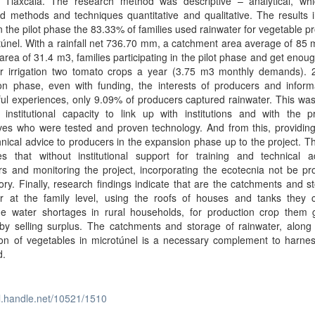
f Tlaxcala. The research method was descriptive – analytical, wh
 methods and techniques quantitative and qualitative. The results i
In the pilot phase the 83.33% of families used rainwater for vegetable p
túnel. With a rainfall net 736.70 mm, a catchment area average of 85
area of 31.4 m3, families participating in the pilot phase and get enoug
or irrigation two tomato crops a year (3.75 m3 monthly demands). 2
on phase, even with funding, the interests of producers and inform
ul experiences, only 9.09% of producers captured rainwater. This wa
 institutional capacity to link up with institutions and with the p
es who were tested and proven technology. And from this, providing 
nical advice to producers in the expansion phase up to the project. T
es that without institutional support for training and technical a
s and monitoring the project, incorporating the ecotecnia not be pr
tory. Finally, research findings indicate that are the catchments and s
er at the family level, using the roofs of houses and tanks they 
e water shortages in rural households, for production crop them 
by selling surplus. The catchments and storage of rainwater, along 
ion of vegetables in microtúnel is a necessary complement to harnes
d.
dl.handle.net/10521/1510