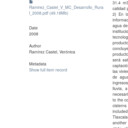
31.4 m3,
Ramirez_Castel_V_MC_Desarrollo_Rura
calidad 
l_2008.pdf (49.18Mb)
2) En l
informa
agua de 
Date
institu
2008
tecnolo
producto
Author
concluye
Ramírez Castel, Verónica
producto
será sat
Metadata
captació
Show full item record
las vivi
de agua
ingreso
lluvia,
necesar
to the c
cisterns
included
Tlaxcal
another