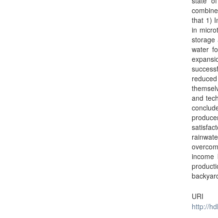
state o
combined
that 1) 
in micro
storage 
water f
expansi
successf
reduced
themselv
and tech
conclud
producer
satisfac
rainwat
overcom
income 
product
backyar
URI
http://h