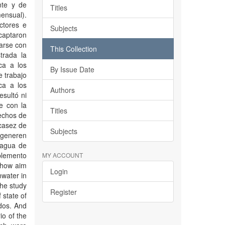
nte y de
Titles
ensual).
ctores e
Subjects
captaron
larse con
This Collection
trada la
ca a los
By Issue Date
e trabajo
ca a los
Authors
esultó ni
ue con la
Titles
techos de
scasez de
Subjects
 generen
 agua de
plemento
MY ACCOUNT
 how aim
Login
nwater in
The study
Register
 state of
dos. And
o of the