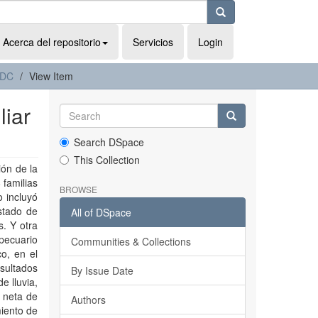
Acerca del repositorio
Servicios
Login
 DC
View Item
liar
Search DSpace
This Collection
ión de la
 familias
BROWSE
o incluyó
stado de
All of DSpace
. Y otra
pecuario
Communities & Collections
co, en el
sultados
By Issue Date
e lluvia,
l neta de
Authors
iento de