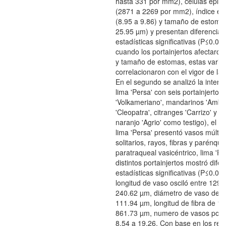
hasta 331 por mm2), células epid
(2871 a 2269 por mm2), índice es
(8.95 a 9.86) y tamaño de estoma
25.95 µm) y presentan diferencias
estadísticas significativas (P≤0.05
cuando los portainjertos afectaro
y tamaño de estomas, estas varia
correlacionaron con el vigor de las
En el segundo se analizó la intera
lima 'Persa' con seis portainjertos 
'Volkameriano', mandarinos 'Ambli
'Cleopatra', citranges 'Carrizo' y 'C
naranjo 'Agrio' como testigo), el x
lima 'Persa' presentó vasos múltip
solitarios, rayos, fibras y parénqu
paratraqueal vasicéntrico, lima 'Pe
distintos portainjertos mostró dife
estadísticas significativas (P≤0.05)
longitud de vaso osciló entre 129.
240.62 µm, diámetro de vaso de 7
111.94 µm, longitud de fibra de 1
861.73 µm, numero de vasos por
8.54 a 19.26. Con base en los res