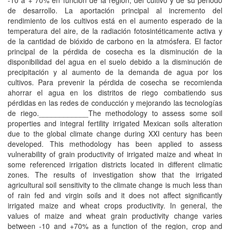
-10 a + 70% en función de la región, del cultivo y de su periodo
de desarrollo. La aportación principal al incremento del
rendimiento de los cultivos está en el aumento esperado de la
temperatura del aire, de la radiación fotosintéticamente activa y
de la cantidad de bióxido de carbono en la atmósfera. El factor
principal de la pérdida de cosecha es la disminución de la
disponibilidad del agua en el suelo debido a la disminución de
precipitación y al aumento de la demanda de agua por los
cultivos. Para prevenir la pérdida de cosecha se recomienda
ahorrar el agua en los distritos de riego combatiendo sus
pérdidas en las redes de conducción y mejorando las tecnologías
de riego.____________The methodology to assess some soil
properties and integral fertility irrigated Mexican soils alteration
due to the global climate change during XXI century has been
developed. This methodology has been applied to assess
vulnerability of grain productivity of irrigated maize and wheat in
some referenced irrigation districts located in different climatic
zones. The results of investigation show that the irrigated
agricultural soil sensitivity to the climate change is much less than
of rain fed and virgin soils and it does not affect significantly
irrigated maize and wheat crops productivity. In general, the
values of maize and wheat grain productivity change varies
between -10 and +70% as a function of the region, crop and