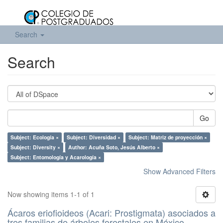
Search
Search
Go
Subject: Ecología ×
Subject: Diversidad ×
Subject: Matriz de proyección ×
Subject: Diversity ×
Author: Acuña Soto, Jesús Alberto ×
Subject: Entomología y Acarología ×
Show Advanced Filters
Now showing items 1-1 of 1
Ácaros eriofioideos (Acari: Prostigmata) asociados a
tres familias de árboles forestales en México.