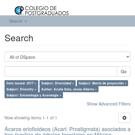
Search
Search
Go
Date issued: 2017 ×
Subject: Diversidad ×
Subject: Matriz de proyección ×
Subject: Diversity ×
Author: Acuña Soto, Jesús Alberto ×
Subject: Entomología y Acarología ×
Show Advanced Filters
Now showing items 1-1 of 1
Ácaros eriofioideos (Acari: Prostigmata) asociados a
tres familias de árboles forestales en México.