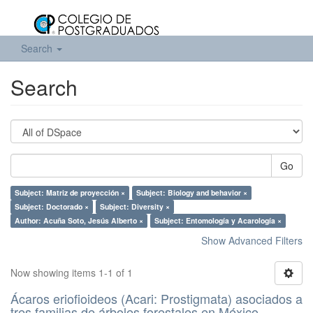
Search
Search
Go
Subject: Matriz de proyección ×
Subject: Biology and behavior ×
Subject: Doctorado ×
Subject: Diversity ×
Author: Acuña Soto, Jesús Alberto ×
Subject: Entomología y Acarología ×
Show Advanced Filters
Now showing items 1-1 of 1
Ácaros eriofioideos (Acari: Prostigmata) asociados a
tres familias de árboles forestales en México.