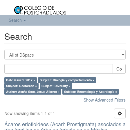
Search
Search
Go
Date issued: 2017 ×
Subject: Biología y comportamiento ×
Subject: Doctorado ×
Subject: Diversity ×
Author: Acuña Soto, Jesús Alberto ×
Subject: Entomología y Acarología ×
Show Advanced Filters
Now showing items 1-1 of 1
Ácaros eriofioideos (Acari: Prostigmata) asociados a
tres familias de árboles forestales en México.