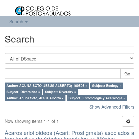
Search
Search
Go
Author: ACUÑA SOTO, JESÚS ALBERTO; 160505 ×
Subject: Ecology ×
Subject: Diversidad ×
Subject: Diversity ×
Author: Acuña Soto, Jesús Alberto ×
Subject: Entomología y Acarología ×
Show Advanced Filters
Now showing items 1-1 of 1
Ácaros eriofioideos (Acari: Prostigmata) asociados a
tres familias de árboles forestales en México.