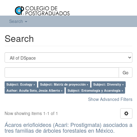
Search
Search
Go
Subject: Ecology ×
Subject: Matriz de proyección ×
Subject: Diversity ×
Author: Acuña Soto, Jesús Alberto ×
Subject: Entomología y Acarología ×
Show Advanced Filters
Now showing items 1-1 of 1
Ácaros eriofioideos (Acari: Prostigmata) asociados a
tres familias de árboles forestales en México.