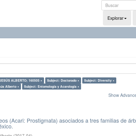
Explorar
 JESÚS ALBERTO; 160505 ×
Subject: Doctorado ×
Subject: Diversity ×
sús Alberto ×
Subject: Entomología y Acarología ×
Show Advanced
eos (Acari: Prostigmata) asociados a tres familias de ár
éxico.
Alberto
(
2017-04
)