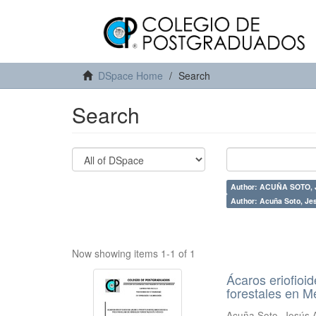
DSpace Home
Search
Search
Author: ACUÑA SOTO,
Author: Acuña Soto, Je
Now showing items 1-1 of 1
Ácaros eriofioid
forestales en M
Acuña Soto, Jesús 