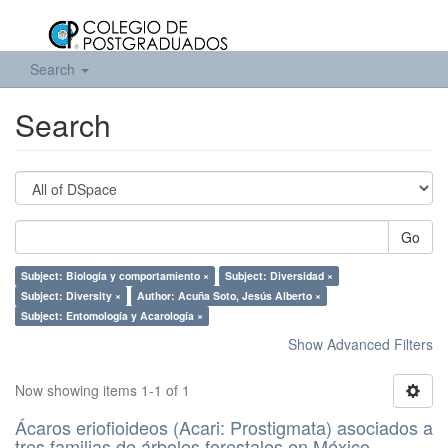
Search
Search
Go
Subject: Biología y comportamiento ×
Subject: Diversidad ×
Subject: Diversity ×
Author: Acuña Soto, Jesús Alberto ×
Subject: Entomología y Acarología ×
Show Advanced Filters
Now showing items 1-1 of 1
Ácaros eriofioideos (Acari: Prostigmata) asociados a
tres familias de árboles forestales en México.