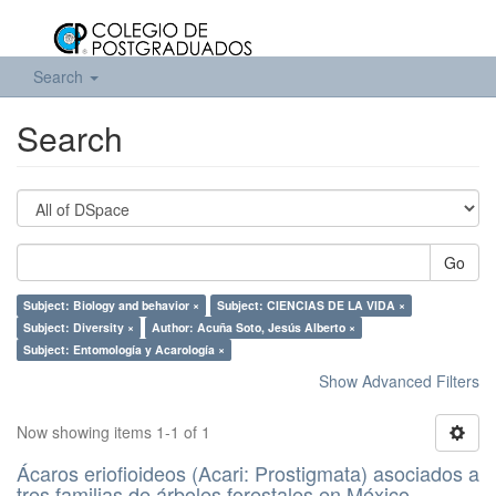
Search
Search
Go
Subject: Biology and behavior ×
Subject: CIENCIAS DE LA VIDA ×
Subject: Diversity ×
Author: Acuña Soto, Jesús Alberto ×
Subject: Entomología y Acarología ×
Show Advanced Filters
Now showing items 1-1 of 1
Ácaros eriofioideos (Acari: Prostigmata) asociados a
tres familias de árboles forestales en México.