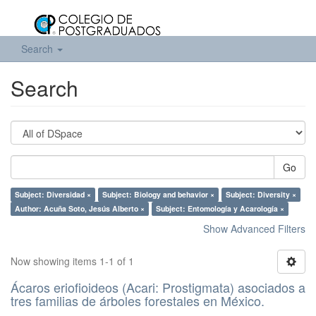
Search
Search
Go
Subject: Diversidad ×
Subject: Biology and behavior ×
Subject: Diversity ×
Author: Acuña Soto, Jesús Alberto ×
Subject: Entomología y Acarología ×
Show Advanced Filters
Now showing items 1-1 of 1
Ácaros eriofioideos (Acari: Prostigmata) asociados a
tres familias de árboles forestales en México.