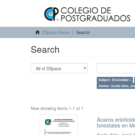
DSpace Home
Search
Search
Subject: Diversidad ×
Author: Acuña Soto, Je
Now showing items 1-1 of 1
Ácaros eriofioid
forestales en M
Acuña Soto, Jesús 