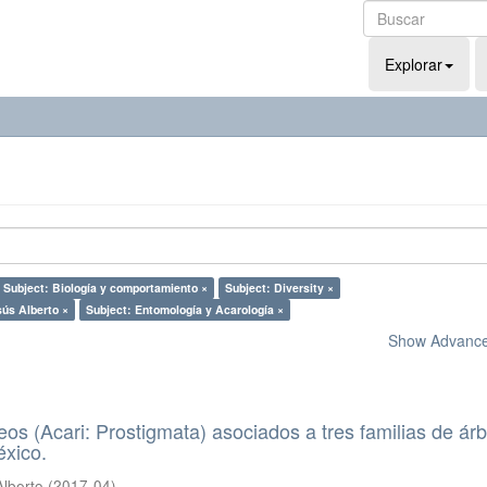
Explorar
Subject: Biología y comportamiento ×
Subject: Diversity ×
sús Alberto ×
Subject: Entomología y Acarología ×
Show Advanced
eos (Acari: Prostigmata) asociados a tres familias de ár
éxico.
Alberto
(
2017-04
)