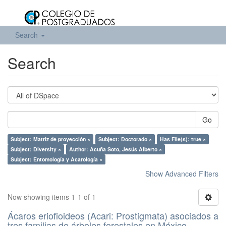
Search
Search
Go
Subject: Matriz de proyección ×
Subject: Doctorado ×
Has File(s): true ×
Subject: Diversity ×
Author: Acuña Soto, Jesús Alberto ×
Subject: Entomología y Acarología ×
Show Advanced Filters
Now showing items 1-1 of 1
Ácaros eriofioideos (Acari: Prostigmata) asociados a
tres familias de árboles forestales en México.