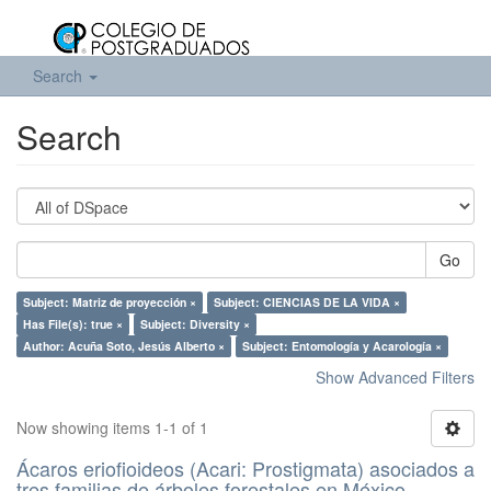
Search
Search
Go
Subject: Matriz de proyección ×
Subject: CIENCIAS DE LA VIDA ×
Has File(s): true ×
Subject: Diversity ×
Author: Acuña Soto, Jesús Alberto ×
Subject: Entomología y Acarología ×
Show Advanced Filters
Now showing items 1-1 of 1
Ácaros eriofioideos (Acari: Prostigmata) asociados a
tres familias de árboles forestales en México.